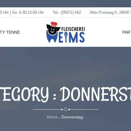
0 Uhr | Sa: 6:30-13:00 Uhr
Tel.: (05071) 662
Alter Postweg 6, 29690
RTY TENNE
PAR
TEGORY : DONNERS
Home
Donnerstag