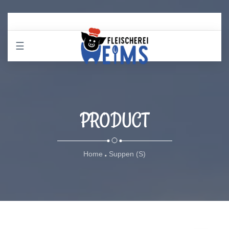
☰
PRODUCT
Home
Suppen (S)