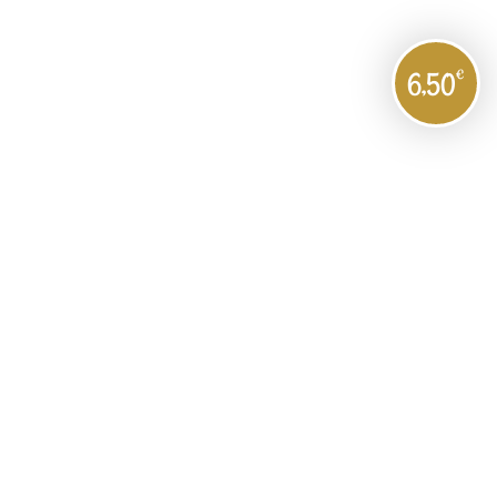
€
6,50