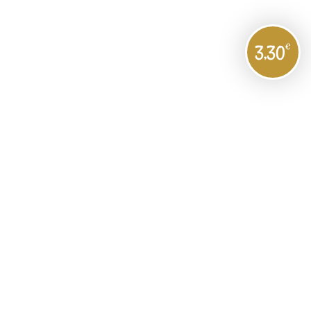
€
3,30