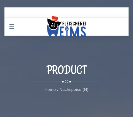
☰
PRODUCT
Home
Nachspeise (N)