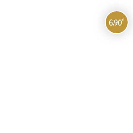
€
6,90