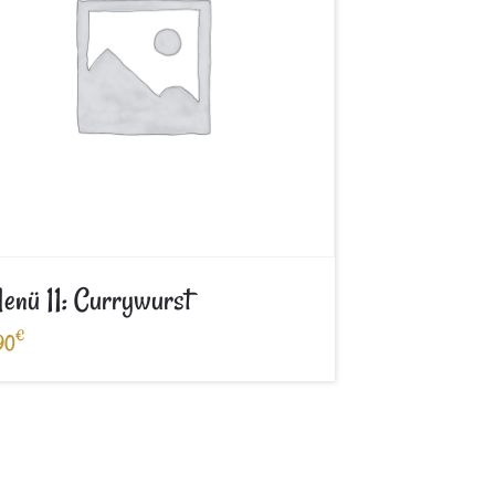
enü 11: Currywurst
€
90