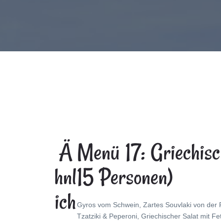
Ä
Menü 17: Griechisc
Hnl
15 Personen)
Ich
Gyros vom Schwein, Zartes Souvlaki von der
Tzatziki & Peperoni, Griechischer Salat mit Fe