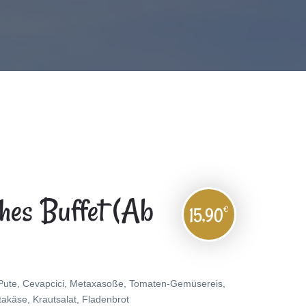
hes Buffet (ab
€
15,90
 Pute, Cevapcici, Metaxasoße, Tomaten-Gemüsereis,
takäse, Krautsalat, Fladenbrot