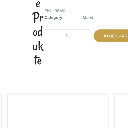
E
Pr
SKU:
38M6
Category:
Menü
Od
Quantity
IN DEN WA
Uk
Te