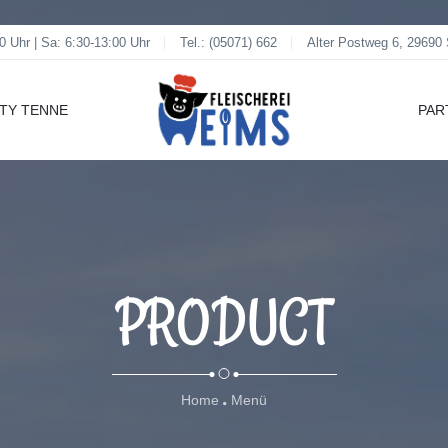
0 Uhr | Sa: 6:30-13:00 Uhr
Tel.: (05071) 662
Alter Postweg 6, 29690
RTY TENNE
PAR
PRODUCT
Home
Menü